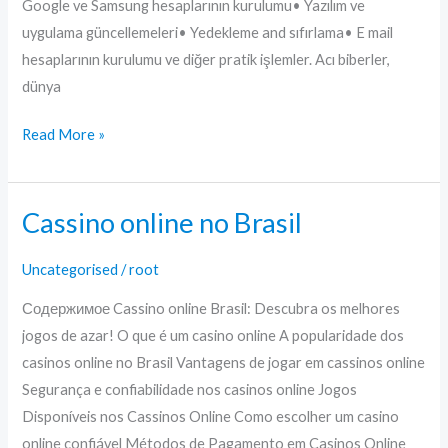
Google ve Samsung hesaplarının kurulumu• Yazılım ve
uygulama güncellemeleri• Yedekleme and sıfırlama• E mail
hesaplarının kurulumu ve diğer pratik işlemler. Acı biberler,
dünya
Her
Read More »
Zaman
İstediğiniz
Cassino online no Brasil
Bir
pin
up
Uncategorised
/
root
Oluşturmaya
Содержимое Cassino online Brasil: Descubra os melhores
Başlamak
jogos de azar! O que é um casino online A popularidade dos
için
casinos online no Brasil Vantagens de jogar em cassinos online
22
Segurança e confiabilidade nos casinos online Jogos
İpucu
Disponíveis nos Cassinos Online Como escolher um casino
online confiável Métodos de Pagamento em Casinos Online