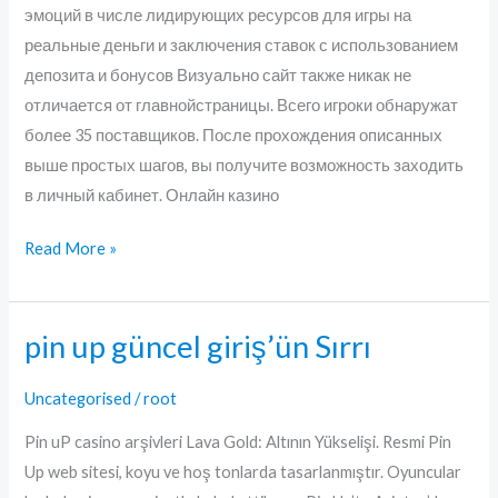
эмоций в числе лидирующих ресурсов для игры на
их
реальные деньги и заключения ставок с использованием
решить
депозита и бонусов Визуально сайт также никак не
в
отличается от главнойстраницы. Всего игроки обнаружат
2021
более 35 поставщиков. После прохождения описанных
году
выше простых шагов, вы получите возможность заходить
в личный кабинет. Онлайн казино
21
Read More »
новый
способ
pin up güncel giriş’ün Sırrı
сделать
пин
ап
Uncategorised
/
root
сайт
Pin uP casino arşivleri Lava Gold: Altının Yükselişi. Resmi Pin
Up web sitesi, koyu ve hoş tonlarda tasarlanmıştır. Oyuncular