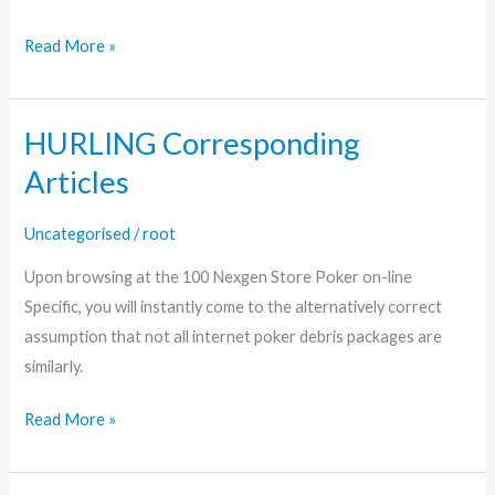
Fundamental
Read More »
Actions
To
HURLING Corresponding
Taking
part
Articles
in
Blackjack
Uncategorised
/
root
Upon browsing at the 100 Nexgen Store Poker on-line
Specific, you will instantly come to the alternatively correct
assumption that not all internet poker debris packages are
similarly.
HURLING
Read More »
Corresponding
Articles