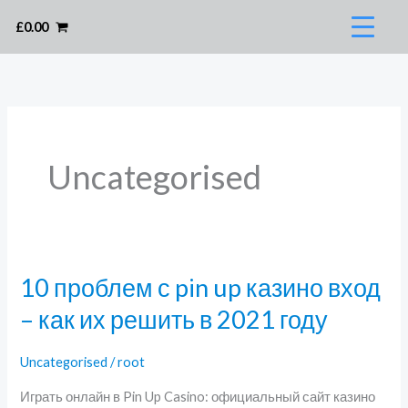
Skip
£
0.00
to
content
Uncategorised
10 проблем с pin up казино вход
– как их решить в 2021 году
Uncategorised
/
root
Играть онлайн в Pin Up Casino: официальный сайт казино