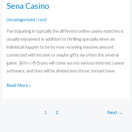
Sena Casino
Uncategorised
/
root
Participating in typically the different online casino matches is
usually enjoyment in addition to thrilling specially when an
individual happen to be by now receiving massive amount
connected with income or maybe gifts via often the several
game. 꽁머니추천you will come across various internet casino
software, and they will be divided into three: instant have
Sena
Read More »
Casino
1
2
Next
→